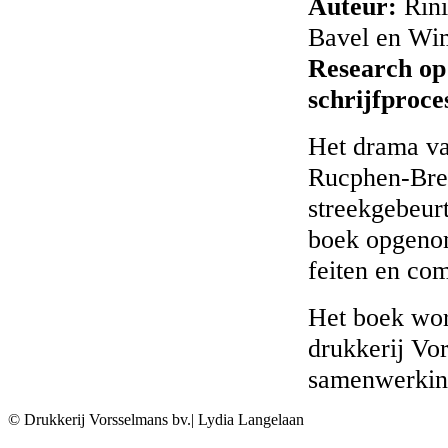
Auteur:
Rini
Bavel en Wi
Research op 
schrijfproce
Het drama va
Rucphen-Bred
streekgebeurt
boek opgeno
feiten en com
Het boek wor
drukkerij Vo
samenwerkin
© Drukkerij Vorsselmans bv.
| Lydia Langelaan