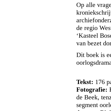
Op alle vrag
kroniekschrij
archiefonderz
de regio West
‘Kasteel Bos
van bezet dor
Dit boek is e
oorlogsdrama
Tekst:
176 pa
Fotografie:
R
de Beek, tenz
segment oorl